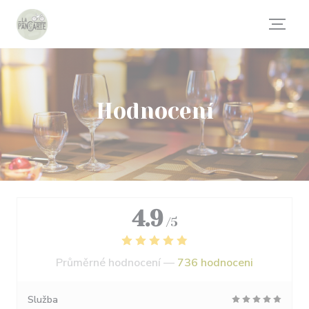
Panel pro správu cookies
Hodnocení
4.9
/5
Průměrné hodnocení —
736 hodnoceni
Služba