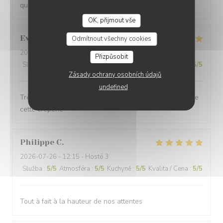
qualité! je recommande vivement cette adresse
OK, přijmout vše
Evan
G
Odmítnout všechny cookies
2026-07-28
- 21:15 - Hosté 2
Přizpůsobit
Služba
:
5
/5
Atmosféra
:
5
/5
Kuchyně
:
4
/5
Kvalita / Cena
:
5
/5
Zásady ochrany osobních údajů
undefined
Très bien mangé. Le personnel adorable Je recommande
cette crêperie
Philippe
C
2026-07-26
- 12:15 - Hosté 3
Služba
:
5
/5
Atmosféra
:
5
/5
Kuchyně
:
5
/5
Kvalita / Cena
:
5
/5
Tout à fait à la hauteur de nos attentes