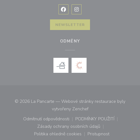
Facebook ((otevře se v novém okně
Instagram ((otevře se v nové
NEWSLETTER
ODMĚNY
© 2026 La Pancarte — Webové stránky restaurace byly
((otevře se v novém okně))
vytvořeny
Zenchef
Odmítnutí odpovědnosti
PODMÍNKY POUŽITÍ
((otevře se v novém okně))
((otevře se v novém o
Zásady ochrany osobních údajů
((otevře se v novém okně))
Politika ohledně cookies
Pristupnost
((otevře se v novém okně))
((otevře se v novém o