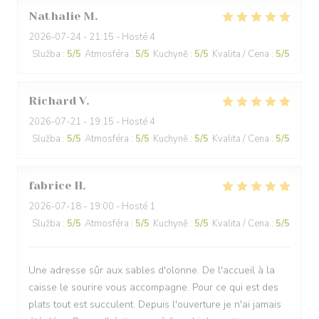
Nathalie
M
2026-07-24
- 21:15 - Hosté 4
Služba
:
5
/5
Atmosféra
:
5
/5
Kuchyně
:
5
/5
Kvalita / Cena
:
5
/5
Richard
V
2026-07-21
- 19:15 - Hosté 4
Služba
:
5
/5
Atmosféra
:
5
/5
Kuchyně
:
5
/5
Kvalita / Cena
:
5
/5
fabrice
H
2026-07-18
- 19:00 - Hosté 1
Služba
:
5
/5
Atmosféra
:
5
/5
Kuchyně
:
5
/5
Kvalita / Cena
:
5
/5
Une adresse sûr aux sables d'olonne. De l'accueil à la
caisse le sourire vous accompagne. Pour ce qui est des
plats tout est succulent. Depuis l'ouverture je n'ai jamais