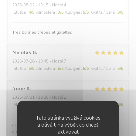
2026-08-02
- 19:15 - Hosté 4
Služba
:
4
/5
Atmosféra
:
3
/5
Kuchyně
:
5
/5
Kvalita / Cena
:
3
/5
Très bonnes crêpes et galettes
Nicolas
G
2026-07-28
- 19:45 - Hosté 7
Služba
:
5
/5
Atmosféra
:
5
/5
Kuchyně
:
5
/5
Kvalita / Cena
:
5
/5
Anne
B
2026-07-31
- 19:30 - Hosté 2
Služba
:
5
/5
Atmosféra
:
4
/5
Kuchyně
:
5
/5
Kvalita / Cena
:
4
/5
Tato stránka využívá cookies
a dává ti na výběr, co chceš
accueil chaleureux, les galettes sont excellentes, dorées
aktivovat
à point, bien garnies salées ou sucrées. produits de