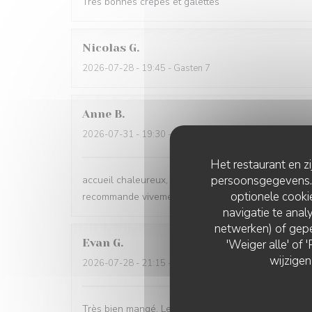
Très bonnes crêpes et galettes
Nicolas
G
2026-07-28
- 19:45 - Gasten 7
Anne
B
2026-07-31
- 19:30 - Gasten 2
Het restaurant en z
persoonsgegevens. '
accueil chaleureux, les galettes sont excellentes, do
optionele cook
recommande vivement cette adresse
navigatie te analy
netwerken) of gepe
Evan
G
'Weiger alle' of
wijzigen
2026-07-28
- 21:15 - Gasten 2
Très bien mangé. Le personnel adorable Je recomma