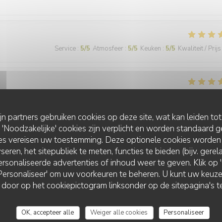
Service
:
5
/5
Atmosfeer
:
5
/5
Keuken
:
5
/5
Kwaliteit / Prijs
Service
:
5
/5
Atmosfeer
:
4
/5
Keuken
:
5
/5
Kwaliteit / Prijs
ijn partners gebruiken cookies op deze site, wat kan leiden to
Noodzakelijke' cookies zijn verplicht en worden standaard g
rées à point, bien garnies salées ou sucrées. produits de qualité! je
ies vereisen uw toestemming. Deze optionele cookies worden
seren, het sitepubliek te meten, functies te bieden (bijv. gere
rsonaliseerde advertenties of inhoud weer te geven. Klik op 'O
 'Personaliseer' om uw voorkeuren te beheren. U kunt uw keu
 door op het cookiepictogram linksonder op de sitepagina's te
Service
:
5
/5
Atmosfeer
:
5
/5
Keuken
:
4
/5
Kwaliteit / Prijs
OK, accepteer alle
Weiger alle cookies
Personaliseer
nde cette crêperie