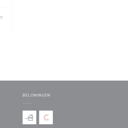
st
BELONINGEN
uw venster))
en nieuw venster))