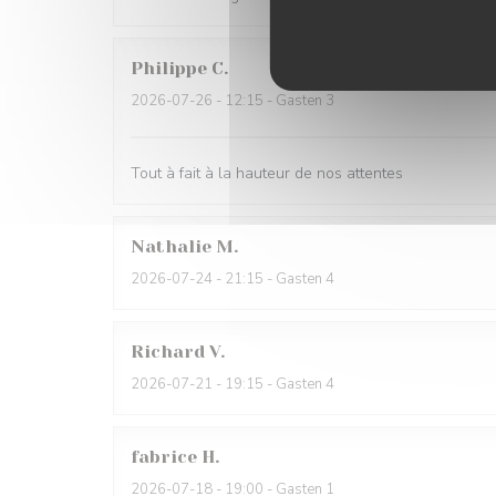
Philippe
C
2026-07-26
- 12:15 - Gasten 3
Tout à fait à la hauteur de nos attentes
Nathalie
M
2026-07-24
- 21:15 - Gasten 4
Richard
V
2026-07-21
- 19:15 - Gasten 4
fabrice
H
2026-07-18
- 19:00 - Gasten 1