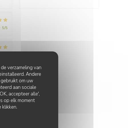
:
5
/5
:
4
/5
t de verzameling van
eïnstalleerd. Andere
 gebruikt om uw
lateerd aan sociale
K, accepteer alle',
zes op elk moment
 klikken.
:
5
/5