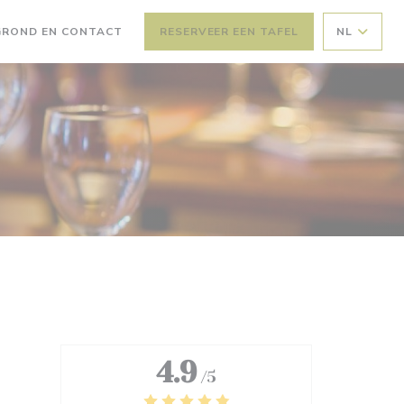
GROND EN CONTACT
RESERVEER EEN TAFEL
NL
 NIEUW VENSTER))
EEN NIEUW VENSTER))
4.9
/5