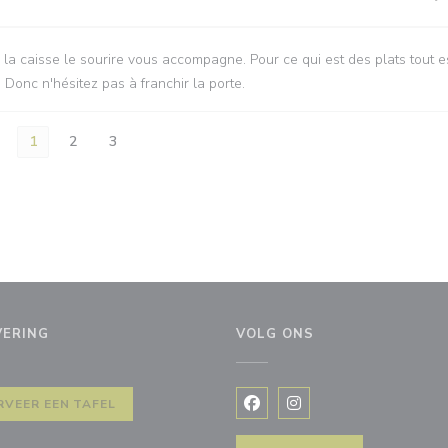
 la caisse le sourire vous accompagne. Pour ce qui est des plats tout e
. Donc n'hésitez pas à franchir la porte.
1
2
3
VERING
VOLG ONS
RVEER EEN TAFEL
Facebook ((opent in een nie
Instagram ((opent in e