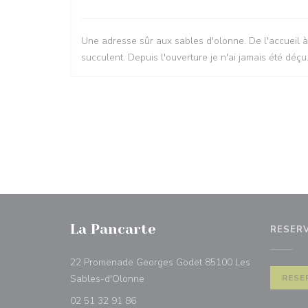
Une adresse sûr aux sables d'olonne. De l'accueil à
succulent. Depuis l'ouverture je n'ai jamais été déçu
La Pancarte
RESER
22 Promenade Georges Godet 85100 Les
((opent in een nieuw venster))
Sables-d'Olonne
RESE
02 51 32 91 86