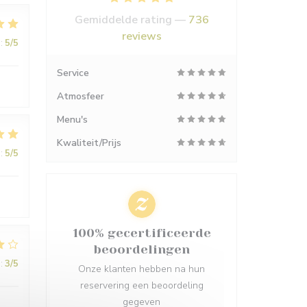
Gemiddelde rating —
736
reviews
:
5
/5
Service
Atmosfeer
Menu's
Kwaliteit/Prijs
:
5
/5
100% gecertificeerde
beoordelingen
:
3
/5
Onze klanten hebben na hun
reservering een beoordeling
gegeven