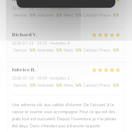
2026-07-24
- 21:15 - Invitados 4
Servicio
:
5
/5
Ambiente
:
5
/5
Menú
:
5
/5
Calidad / Precio
:
5
/5
Richard
V
2026-07-21
- 19:15 - Invitados 4
Servicio
:
5
/5
Ambiente
:
5
/5
Menú
:
5
/5
Calidad / Precio
:
5
/5
fabrice
H
2026-07-18
- 19:00 - Invitados 1
Servicio
:
5
/5
Ambiente
:
5
/5
Menú
:
5
/5
Calidad / Precio
:
5
/5
Une adresse sûr aux sables d'olonne. De l'accueil à la
caisse le sourire vous accompagne. Pour ce qui est des
plats tout est succulent. Depuis l'ouverture je n'ai jamais
été déçu. Donc n'hésitez pas à franchir la porte.