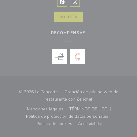
Facebook ((abre en una nueva vent
Instagram ((abre en una nuev
BOLETÍN
RECOMPENSAS
© 2026 La Pancarte — Creación de página web de
((abre en una nueva ve
restaurante con
Zenchef
Menciones legales
TÉRMINOS DE USO
((abre en una nueva ventana))
((abre en una nueva ven
Política de protección de datos personales
((abre en una nueva ventana))
Política de cookies
Accesibilidad
((abre en una nueva ventana))
((abre en una nueva ven