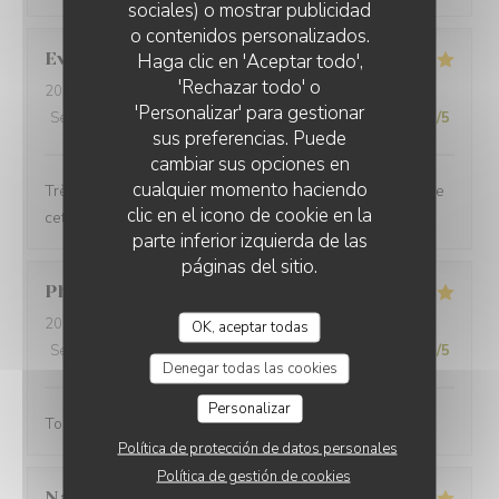
sociales) o mostrar publicidad
o contenidos personalizados.
Evan
G
Haga clic en 'Aceptar todo',
'Rechazar todo' o
2026-07-28
- 21:15 - Invitados 2
'Personalizar' para gestionar
Servicio
:
5
/5
Ambiente
:
5
/5
Menú
:
4
/5
Calidad / Precio
:
5
/5
sus preferencias. Puede
cambiar sus opciones en
cualquier momento haciendo
Très bien mangé. Le personnel adorable Je recommande
clic en el icono de cookie en la
cette crêperie
parte inferior izquierda de las
páginas del sitio.
Philippe
C
2026-07-26
- 12:15 - Invitados 3
OK, aceptar todas
Servicio
:
5
/5
Ambiente
:
5
/5
Menú
:
5
/5
Calidad / Precio
:
5
/5
Denegar todas las cookies
Personalizar
Tout à fait à la hauteur de nos attentes
Política de protección de datos personales
Política de gestión de cookies
Nathalie
M