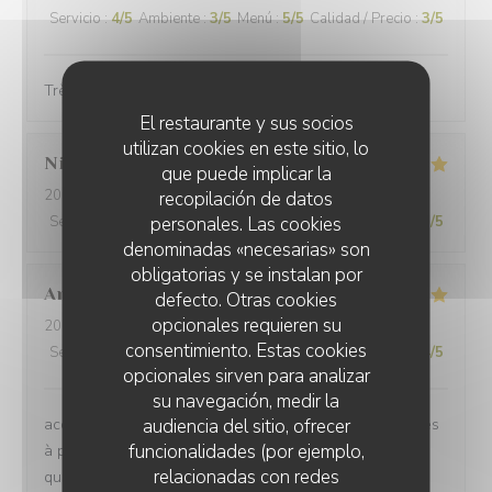
Servicio
:
4
/5
Ambiente
:
3
/5
Menú
:
5
/5
Calidad / Precio
:
3
/5
Très bonnes crêpes et galettes
El restaurante y sus socios
utilizan cookies en este sitio, lo
Nicolas
G
que puede implicar la
2026-07-28
- 19:45 - Invitados 7
recopilación de datos
personales. Las cookies
Servicio
:
5
/5
Ambiente
:
5
/5
Menú
:
5
/5
Calidad / Precio
:
5
/5
denominadas «necesarias» son
obligatorias y se instalan por
Anne
B
defecto. Otras cookies
opcionales requieren su
2026-07-31
- 19:30 - Invitados 2
consentimiento. Estas cookies
Servicio
:
5
/5
Ambiente
:
4
/5
Menú
:
5
/5
Calidad / Precio
:
4
/5
opcionales sirven para analizar
su navegación, medir la
audiencia del sitio, ofrecer
accueil chaleureux, les galettes sont excellentes, dorées
funcionalidades (por ejemplo,
à point, bien garnies salées ou sucrées. produits de
relacionadas con redes
qualité! je recommande vivement cette adresse