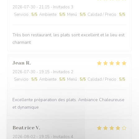
2026-07-30
- 21:15 - Invitados 3
Servicio
:
5
/5
Ambiente
:
5
/5
Menú
:
5
/5
Calidad / Precio
:
5
/5
Très bon restaurant, les plats sont excellent et le lieu est
charmant
Jean
R
2026-07-30
- 19:15 - Invitados 2
Servicio
:
5
/5
Ambiente
:
5
/5
Menú
:
5
/5
Calidad / Precio
:
5
/5
Excellente préparation des plats. Ambiance Chaleureuse
et dynamique
Beatrice
V
2026-08-02
- 19:15 - Invitados 4