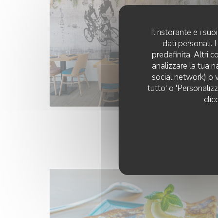
Il ristorante e i s
dati personali.
predefinita. Altri 
analizzare la tua n
social network) o v
tutto' o 'Personaliz
clic