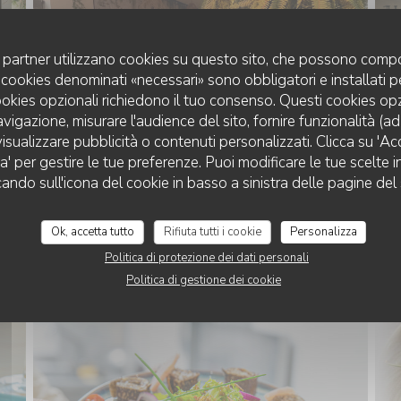
uoi partner utilizzano cookies su questo sito, che possono compo
 I cookies denominati «necessari» sono obbligatori e installati 
cookies opzionali richiedono il tuo consenso. Questi cookies o
avigazione, misurare l'audience del sito, fornire funzionalità (a
isualizzare pubblicità o contenuti personalizzati. Clicca su 'Acce
za' per gestire le tue preferenze. Puoi modificare le tue scelte
cando sull'icona del cookie in basso a sinistra delle pagine del 
Ok, accetta tutto
Rifiuta tutti i cookie
Personalizza
PLATS
Politica di protezione dei dati personali
Politica di gestione dei cookie