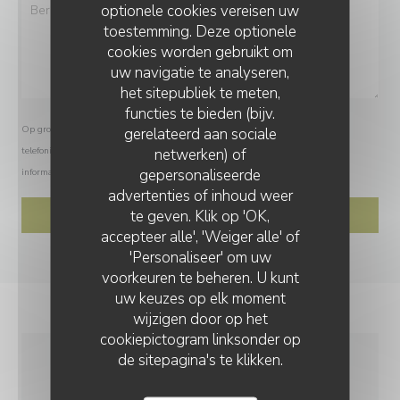
optionele cookies vereisen uw
toestemming. Deze optionele
cookies worden gebruikt om
uw navigatie te analyseren,
het sitepubliek te meten,
functies te bieden (bijv.
Op grond van de privacywetgeving heeft u het recht om u af te melden voor
gerelateerd aan sociale
netwerken) of
telefonische marketing via het Bel-me-niet Register:
bel-me-niet.nl
. Voor meer
gepersonaliseerde
informatie over hoe wij uw gegevens verwerken, zie ons
privacybeleid
.
advertenties of inhoud weer
te geven. Klik op 'OK,
accepteer alle', 'Weiger alle' of
'Personaliseer' om uw
voorkeuren te beheren. U kunt
uw keuzes op elk moment
wijzigen door op het
cookiepictogram linksonder op
de sitepagina's te klikken.
ALGEMENE