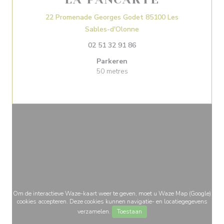
22 Promenade Georges Godet 85100 Les
((opent in een nieuw vens
Sables-d'Olonne
02 51 32 91 86
Parkeren
50 metres
Om de interactieve Waze-kaart weer te geven, moet u Waze Map (Google)
cookies accepteren. Deze cookies kunnen navigatie- en locatiegegevens
verzamelen.
Toestaan