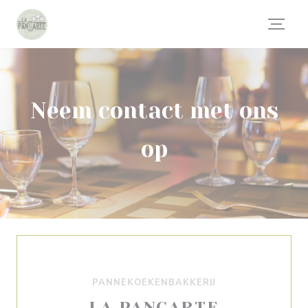
Cookies beheer paneel
Neem contact met ons
op
PANNEKOEKENBAKKERIJ
LA PANCARTE