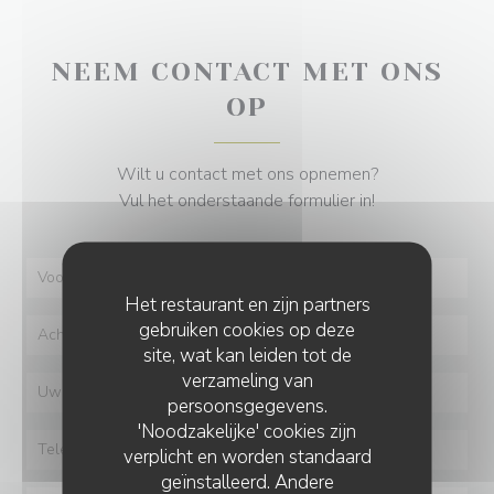
NEEM CONTACT MET ONS
OP
Wilt u contact met ons opnemen?
Vul het onderstaande formulier in!
Het restaurant en zijn partners
gebruiken cookies op deze
site, wat kan leiden tot de
verzameling van
persoonsgegevens.
'Noodzakelijke' cookies zijn
verplicht en worden standaard
geïnstalleerd. Andere