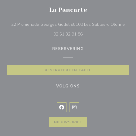
La Pancarte
((open
22 Promenade Georges Godet 85100 Les Sables-d'Olonne
02 51 32 91 86
RESERVERING
RESERVEER EEN TAFEL
VOLG ONS
Facebook ((opent in een nieuw vens
Instagram ((opent in een nieu
NIEUWSBRIEF