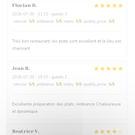
Florian
D
2026-07-30
- 21:15 - guests 3
service
:
5
/5
ambience
:
5
/5
menu
:
5
/5
quality_price
:
5
/5
Très bon restaurant, les plats sont excellent et le lieu est
charmant
Jean
R
2026-07-30
- 19:15 - guests 2
service
:
5
/5
ambience
:
5
/5
menu
:
5
/5
quality_price
:
5
/5
Excellente préparation des plats. Ambiance Chaleureuse
et dynamique
Beatrice
V