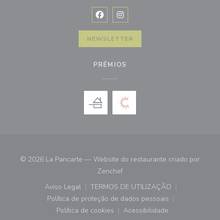
Facebook ((abre numa nova janela))
Instagram ((abre numa nova ja
NEWSLETTER
PRÉMIOS
© 2026 La Pancarte — Website do restaurante criado por
((abre numa nova janela))
Zenchef
Aviso Legal
TERMOS DE UTILIZAÇÃO
((abre numa nova janela))
((abre numa nova janela))
Política de proteção de dados pessoais
((abre numa nova janela))
Política de cookies
Acessibilidade
((abre numa nova janela))
((abre numa nova janela