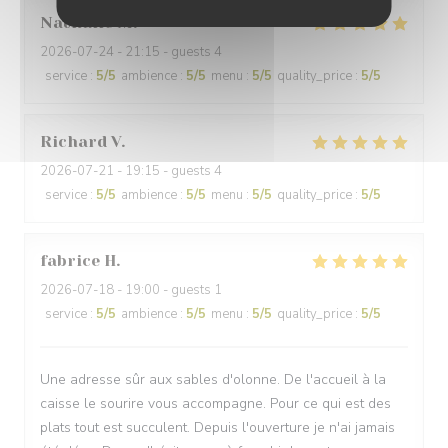
Nathalie
M
2026-07-24
- 21:15 - guests 4
service
:
5
/5
ambience
:
5
/5
menu
:
5
/5
quality_price
:
5
/5
Richard
V
2026-07-21
- 19:15 - guests 4
service
:
5
/5
ambience
:
5
/5
menu
:
5
/5
quality_price
:
5
/5
fabrice
H
2026-07-18
- 19:00 - guests 1
service
:
5
/5
ambience
:
5
/5
menu
:
5
/5
quality_price
:
5
/5
Une adresse sûr aux sables d'olonne. De l'accueil à la
caisse le sourire vous accompagne. Pour ce qui est des
plats tout est succulent. Depuis l'ouverture je n'ai jamais