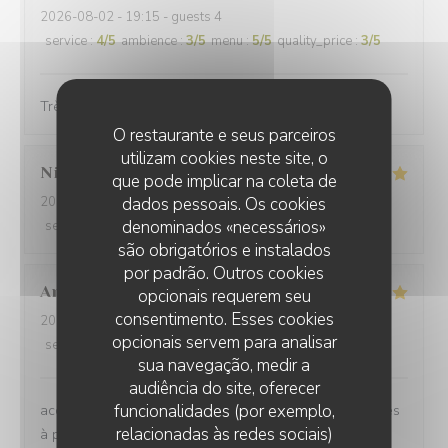
2026-08-02
- 19:15 - guests 4
service
:
4
/5
ambience
:
3
/5
menu
:
5
/5
quality_price
:
3
/5
Très bonnes crêpes et galettes
O restaurante e seus parceiros
utilizam cookies neste site, o
Nicolas
G
que pode implicar na coleta de
dados pessoais. Os cookies
2026-07-28
- 19:45 - guests 7
denominados «necessários»
service
:
5
/5
ambience
:
5
/5
menu
:
5
/5
quality_price
:
5
/5
são obrigatórios e instalados
por padrão. Outros cookies
Anne
B
opcionais requerem seu
consentimento. Esses cookies
2026-07-31
- 19:30 - guests 2
opcionais servem para analisar
service
:
5
/5
ambience
:
4
/5
menu
:
5
/5
quality_price
:
4
/5
sua navegação, medir a
audiência do site, oferecer
funcionalidades (por exemplo,
accueil chaleureux, les galettes sont excellentes, dorées
relacionadas às redes sociais)
à point, bien garnies salées ou sucrées. produits de