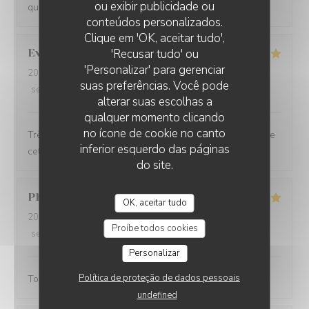
ou exibir publicidade ou
qualité! je recommande vivement cette adresse
conteúdos personalizados.
Clique em 'OK, aceitar tudo',
'Recusar tudo' ou
Evan
G
'Personalizar' para gerenciar
2026-07-28
- 21:15 - guests 2
suas preferências. Você pode
service
:
5
/5
ambience
:
5
/5
menu
:
4
/5
quality_price
:
5
/5
alterar suas escolhas a
qualquer momento clicando
no ícone de cookie no canto
Très bien mangé. Le personnel adorable Je recommande
inferior esquerdo das páginas
cette crêperie
do site.
Philippe
C
OK, aceitar tudo
2026-07-26
- 12:15 - guests 3
Proíbe todos cookies
service
:
5
/5
ambience
:
5
/5
menu
:
5
/5
quality_price
:
5
/5
Personalizar
Política de proteção de dados pessoais
Tout à fait à la hauteur de nos attentes
undefined